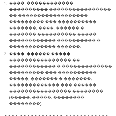
����. ������������
����������
����������������
�� ������������������
��������� ��� ����������
�������, ����, ������ �
������� ���������� �����,
������������ ���������� �
������������ ������.
����. ������ �����
���������������� ��
������������ � �������������
��������� ��� ����������
�����, ������� � �������,
������������� ��� ������
���������������� ��������
(�����, �����, ��������,
��������).