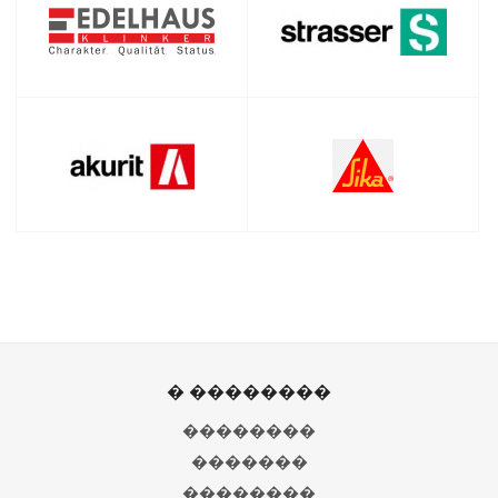
� ��������
��������
�������
��������