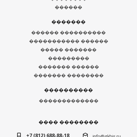
������
�������
������ ����������
����������� ������
����� �������
���������
������� ������
������� ��������
����������
�������������
���� ��������
+7 (812) 688-88-18
info@gkbis.ru