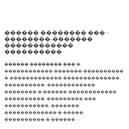
������ �������� ��� -
��������-�������
������������
����������
������ �������� ���
�
������������ ������� ����������
� ������������� ��������������
����������, ������������
�������� � ������ ������������
����������. ��������� ���
�����������, �������
������������� � �����-
���������� � ������: