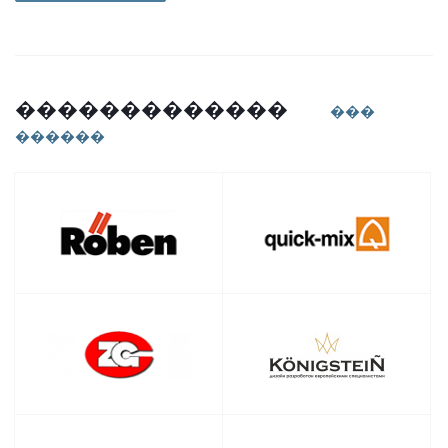
�������������
���
������