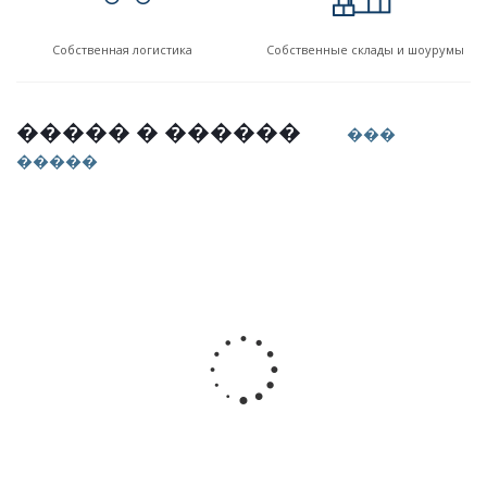
Собственная логистика
Собственные склады и шоурумы
����� � ������
���
�����
22
апреля
2023
Скидка
15%
на
черепицу
Roben.
Расчет
кровли
в
подарок