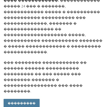
���� ������������:
������������
����� 24 ��� � �������,
������������ ����� � ����������
����������� ���������� ���
�������������, ������� �
��������������� ��
������������������� �����,
����������� ����������� �������
� ����� ������������ � ���������
�������������.
��� �������� ����������� ��
������ ������ ����������
��������� �� ��� ����� ���
��������-������� �
���������������� ���-����
��������.
���������