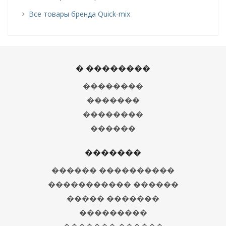
Все товары бренда Quick-mix
� ��������
��������
�������
��������
������
�������
������ ����������
����������� ������
����� �������
���������