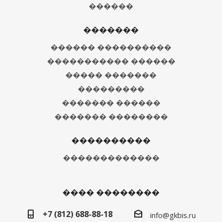
������
�������
������ ����������
����������� ������
����� �������
���������
������� ������
������� ��������
����������
�������������
���� ��������
+7 (812) 688-88-18
info@gkbis.ru