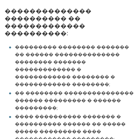
��������������
���������� ��
�������������
����������:
��������� �������� �������
�� ������ ��������������
�������� �������
������������� �
������������ �������� �
������������ ��������;
�� �������� ���������������
������ ��������� � ������
���������;
���� ���������� ������� �
���������� ������ �� �����
����� ��������� ����
������������ ���������;