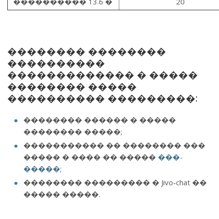
���������� 13.6 �
20
�������� ��������
����������
������������� � �����
�������� �����
���������� ���������:
�������� ������ � �����
�������� �����;
����������� �� �������� ���
����� � ���� �� �����
���-
�����
;
�������� ��������� � Jivo-chat ��
����� �����.