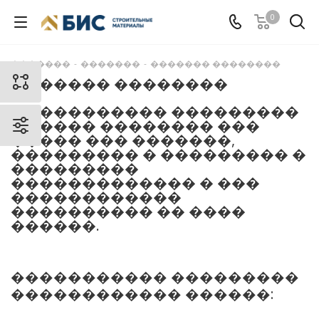
0
�������
-
�������
-
������� ��������
������� ��������
����������� ���������
������ �������� ���
����� ��� �������,
��������� � ��������� �
���������
������������� � ���
������������
���������� �� ����
������.
����������� ���������
������������ ������: