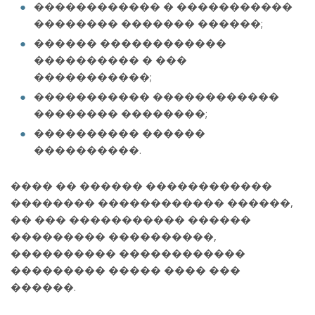
������������ � �����������
�������� ������� ������;
������ ������������
���������� � ���
�����������;
����������� ������������
�������� ��������;
���������� ������
����������.
���� �� ������ ������������
�������� ������������ ������,
�� ��� ����������� ������
��������� ����������,
���������� ������������
��������� ����� ���� ���
������.