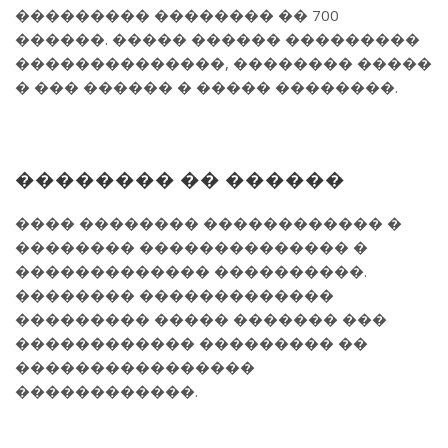
��������� �������� �� 700
������. ����� ������ ���������
��������������, �������� �����
� ��� ������ � ����� ��������.
�������� �� ������
���� �������� ������������ �
�������� �������������� �
������������� ����������.
�������� �������������
��������� ����� ������� ���
������������ ��������� ��
����������������
������������.