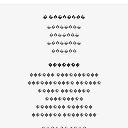
� ��������
��������
�������
��������
������
�������
������ ����������
����������� ������
����� �������
���������
������� ������
������� ��������