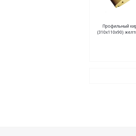
Профильный кир
(310х110х90) жел