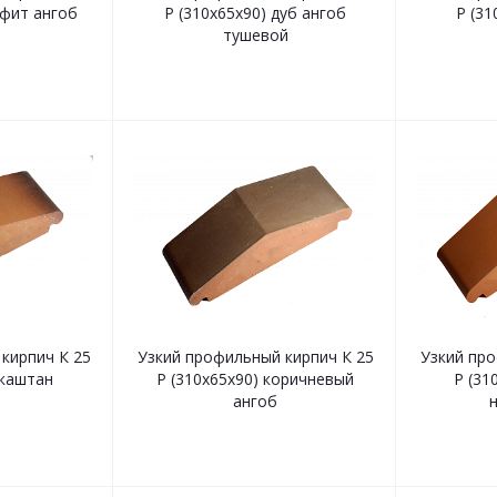
афит ангоб
Р (310х65х90) дуб ангоб
Р (31
тушевой
кирпич К 25
Узкий профильный кирпич К 25
Узкий про
 каштан
Р (310х65х90) коричневый
Р (31
ангоб