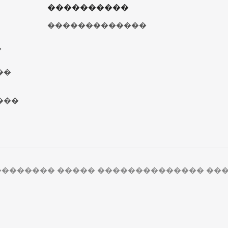
����������
�������������
�
��
���
�������� ����� �������������� ���