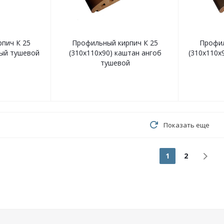
пич К 25
Профильный кирпич К 25
Профил
тый тушевой
(310х110х90) каштан ангоб
(310х110х
тушевой
Показать еще
1
2