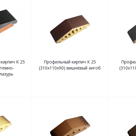
кирпич К 25
Профильный кирпич К 25
Профил
 темно-
(310х110х90) вишнёвый ангоб
(310х11
лазурь