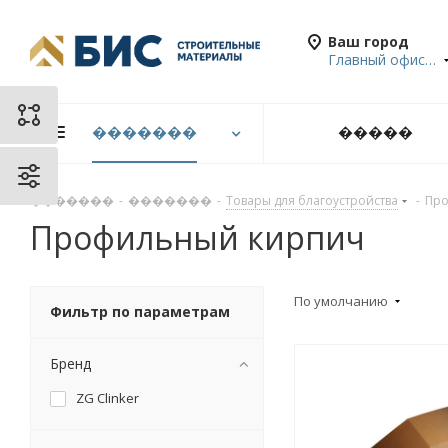
Ваш город
Главный офис в Санкт-Петербурге
�������
�����
�������
-
�������
-
Товары для благоустройства
-
Про
Профильный кирпич
По умолчанию
Фильтр по параметрам
Бренд
ZG Clinker