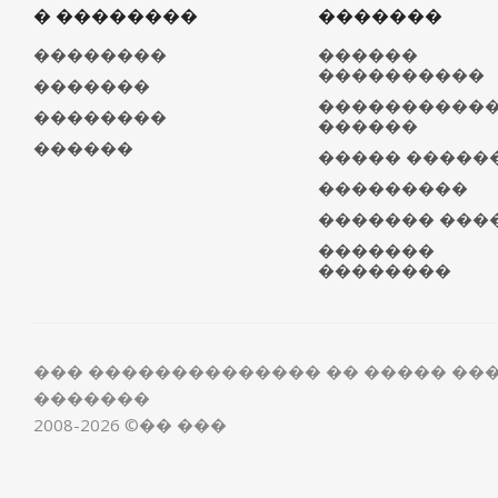
� ��������
�������
��������
������
����������
�������
����������
��������
������
������
����� �����
���������
������� ���
�������
��������
��� �������������� �� ����� ��
�������
2008-2026 ©�� ���