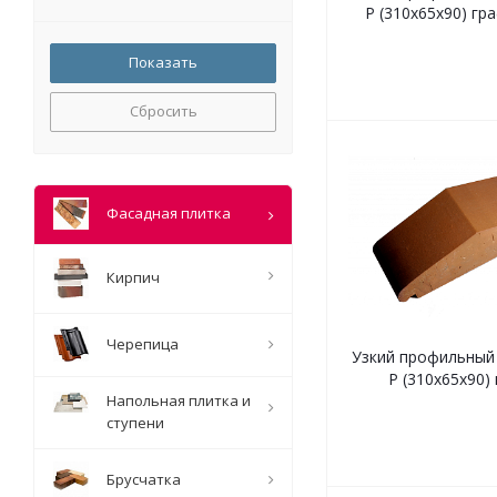
Р (310х65х90) гр
Сбросить
Фасадная плитка
Кирпич
Черепица
Узкий профильный 
Р (310х65х90)
Напольная плитка и
ступени
Брусчатка