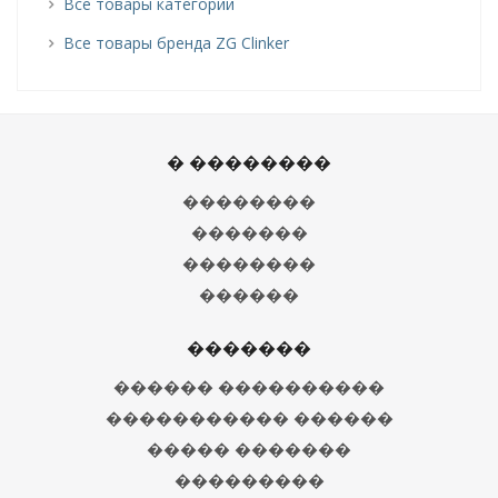
Все товары категории
Все товары бренда ZG Clinker
� ��������
��������
�������
��������
������
�������
������ ����������
����������� ������
����� �������
���������