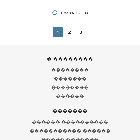
Показать еще
1
2
3
� ��������
��������
�������
��������
������
�������
������ ����������
����������� ������
����� �������