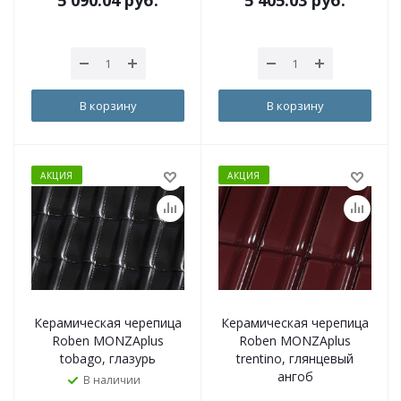
5 090.04
руб.
5 405.03
руб.
В корзину
В корзину
АКЦИЯ
АКЦИЯ
Керамическая черепица
Керамическая черепица
Roben MONZAplus
Roben MONZAplus
tobago, глазурь
trentino, глянцевый
ангоб
В наличии