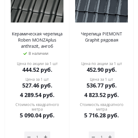
Керамическая черепица
Черепица PIEMONT
Roben MONZAplus
Graphit рядовая
anthrazit, ангоб
В наличии
Цена по акции за 1 шт
Цена по акции за 1 шт
444.52
руб.
452.90
руб.
Цена за 1 шт
Цена за 1 шт
527.46
руб.
536.77
руб.
4 289.54
руб.
4 823.52
руб.
Стоимость квадратного
Стоимость квадратного
метра
метра
5 090.04
руб.
5 716.28
руб.