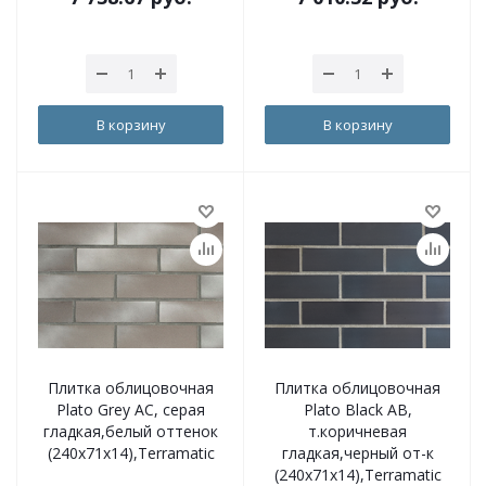
В корзину
В корзину
Плитка облицовочная
Плитка облицовочная
Plato Grey AC, серая
Plato Black AB,
гладкая,белый оттенок
т.коричневая
(240х71х14),Terramatic
гладкая,черный от-к
(240х71х14),Terramatic