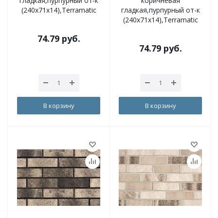
гладкая,пурпурный от-к
коричневая
(240х71х14),Terramatic
гладкая,пурпурный от-к
(240х71х14),Terramatic
74.79
руб.
74.79
руб.
В корзину
В корзину