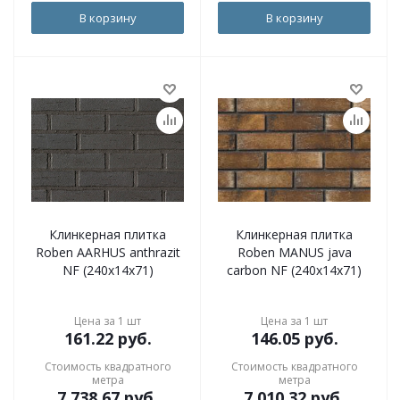
В корзину
В корзину
Клинкерная плитка
Клинкерная плитка
Roben AARHUS anthrazit
Roben MANUS java
NF (240x14x71)
carbon NF (240x14x71)
Цена за 1 шт
Цена за 1 шт
161.22
руб.
146.05
руб.
Стоимость квадратного
Стоимость квадратного
метра
метра
7 738.67
руб.
7 010.32
руб.