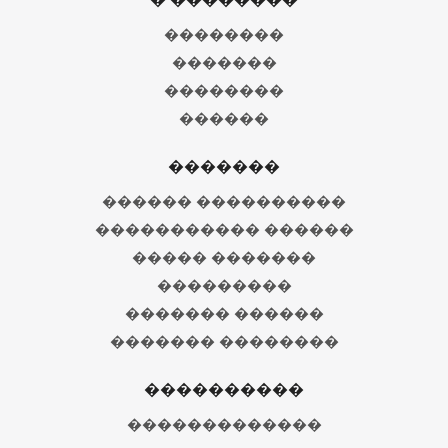
��������
�������
��������
������
�������
������ ����������
����������� ������
����� �������
���������
������� ������
������� ��������
����������
�������������