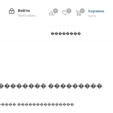
Войти
Корзина
0
0
0
0
Мой кабинет
пуста
��������
��������� ���������
����� ���������������;