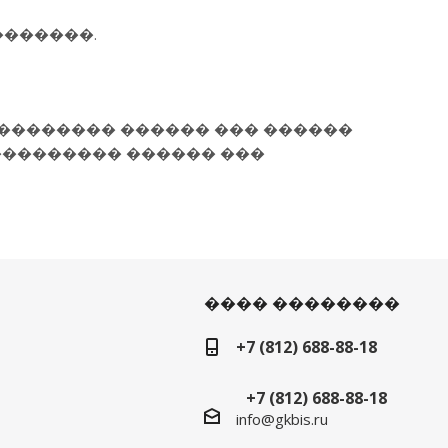
������.
��������� ������ ��� ������
��������� ������ ���
���� ��������
+7 (812) 688-88-18
+7 (812) 688-88-18
info@gkbis.ru