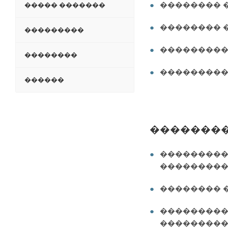
�������� 
����� �������
�������� 
���������
���������
��������
���������
������
��������
���������
���������
�������� 
���������
���������