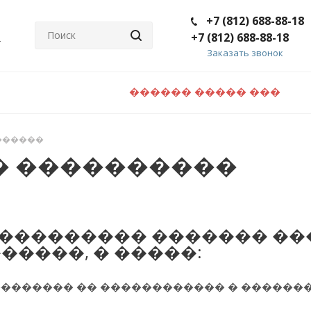
+7 (812) 688-88-18
+7 (812) 688-88-18
Заказать звонок
������ ����� ���
������
� ����������
���������� ������� �
������, � �����:
������� �� ������������ � ������