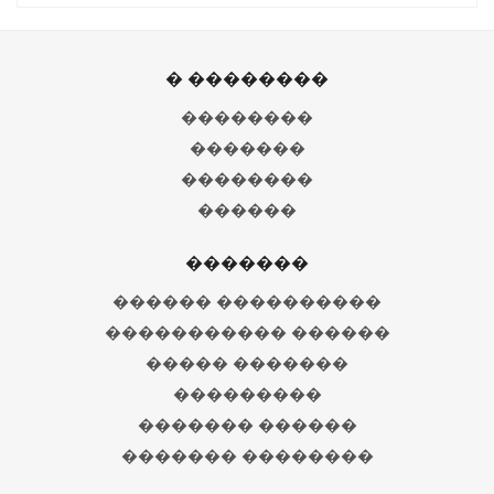
� ��������
��������
�������
��������
������
�������
������ ����������
����������� ������
����� �������
���������
������� ������
������� ��������