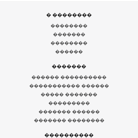
� ��������
��������
�������
��������
������
�������
������ ����������
����������� ������
����� �������
���������
������� ������
������� ��������
����������