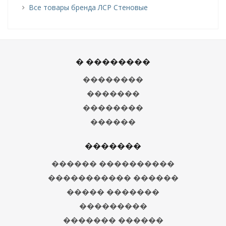
Все товары бренда ЛСР Стеновые
� ��������
��������
�������
��������
������
�������
������ ����������
����������� ������
����� �������
���������
������� ������