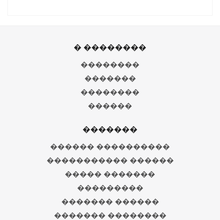
� ��������
��������
�������
��������
������
�������
������ ����������
����������� ������
����� �������
���������
������� ������
������� ��������