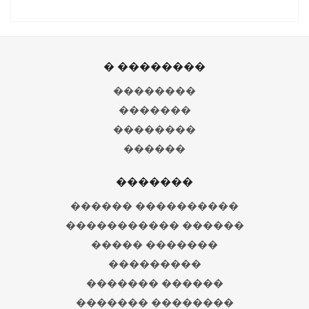
� ��������
��������
�������
��������
������
�������
������ ����������
����������� ������
����� �������
���������
������� ������
������� ��������