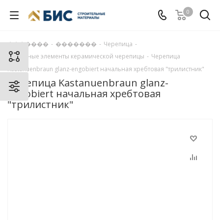
0
�������
-
�������
-
Черепица
-
Доборные элементы керамической черепицы
-
Черепица
Kastanuenbraun glanz-engobiert начальная хребтовая "трилистник"
Черепица Kastanuenbraun glanz-
engobiert начальная хребтовая
"трилистник"