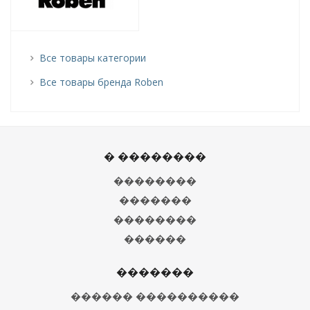
Все товары категории
Все товары бренда Roben
� ��������
��������
�������
��������
������
�������
������ ����������