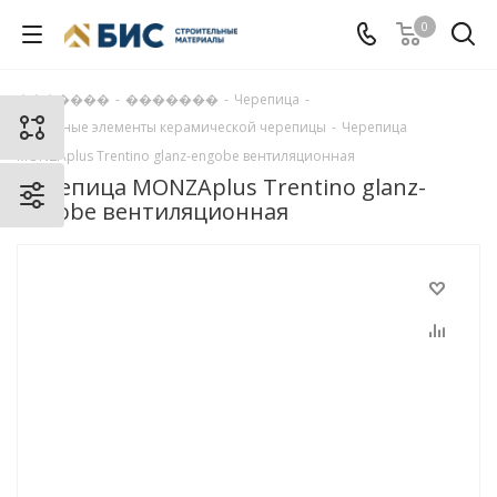
0
�������
-
�������
-
Черепица
-
Доборные элементы керамической черепицы
-
Черепица
MONZAplus Trentino glanz-engobe вентиляционная
Черепица MONZAplus Trentino glanz-
engobe вентиляционная