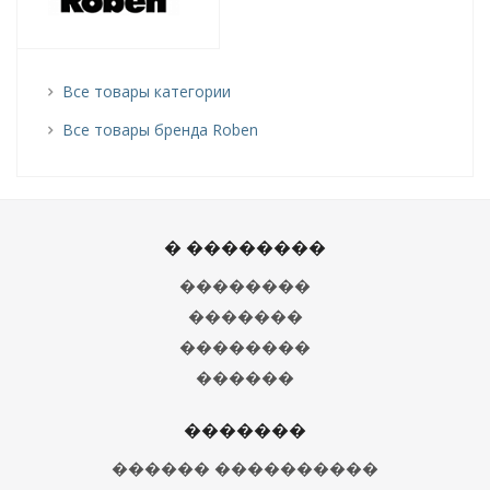
Все товары категории
Все товары бренда Roben
� ��������
��������
�������
��������
������
�������
������ ����������