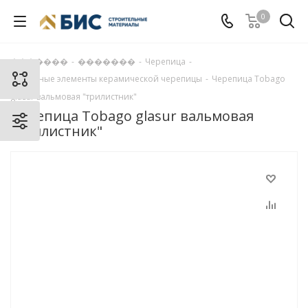
0
�������
-
�������
-
Черепица
-
Доборные элементы керамической черепицы
-
Черепица Tobago
glasur вальмовая "трилистник"
Черепица Tobago glasur вальмовая
"трилистник"