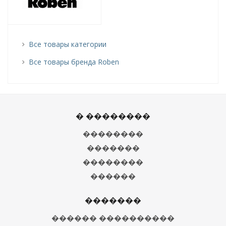
Все товары категории
Все товары бренда Roben
� ��������
��������
�������
��������
������
�������
������ ����������