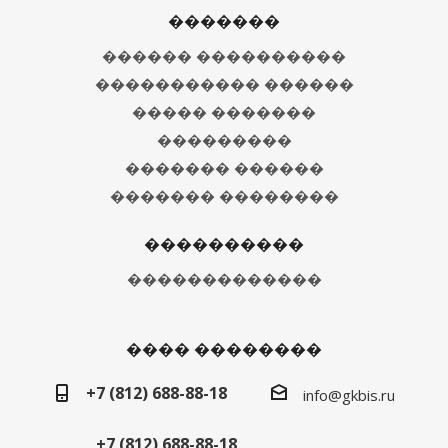
�������
������ ����������
����������� ������
����� �������
���������
������� ������
������� ��������
����������
�������������
���� ��������
+7 (812) 688-88-18
info@gkbis.ru
+7 (812) 688-88-18