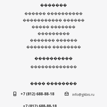
�������
������ ����������
����������� ������
����� �������
���������
������� ������
������� ��������
����������
�������������
���� ��������
+7 (812) 688-88-18
info@gkbis.ru
+7 (812) 688-88-18