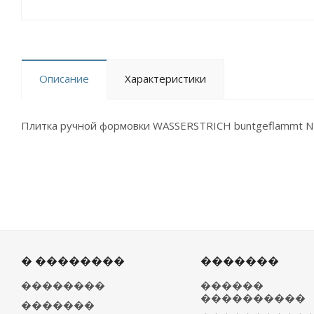
Описание
Характеристики
Плитка ручной формовки WASSERSTRICH buntgeflammt NF 
� ��������
�������
��������
������
����������
�������