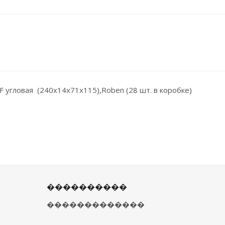
угловая (240x14x71х115),Roben (28 шт. в коробке)
����������
�������������