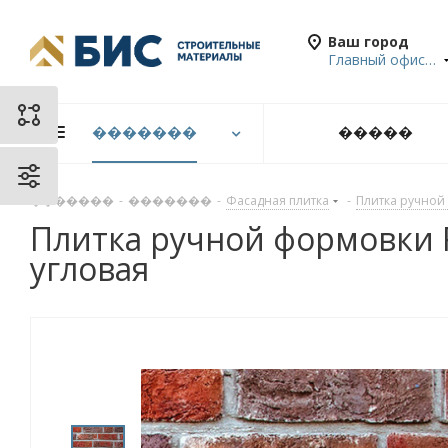
Ваш город
Главный офис в Санкт-Петербурге
�������
�����
�������
-
�������
-
Фасадная плитка
-
Плитка ручной
Плитка ручной формовки 
угловая