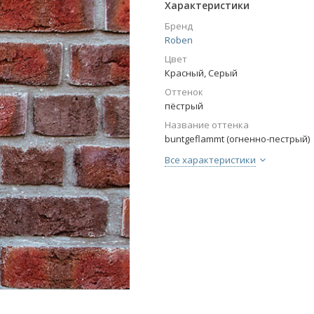
Характеристики
Бренд
Roben
Цвет
Красный, Серый
Оттенок
пёстрый
Название оттенка
buntgeflammt (огненно-пестрый)
Все характеристики