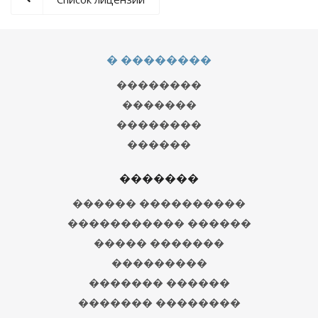
� ��������
��������
�������
��������
������
�������
������ ����������
����������� ������
����� �������
���������
������� ������
������� ��������