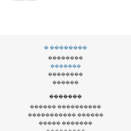
� ��������
��������
�������
��������
������
�������
������ ����������
����������� ������
����� �������