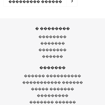
��������� ������
� ��������
��������
�������
��������
������
�������
������ ����������
����������� ������
����� �������
���������
������� ������